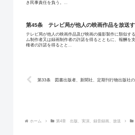
き民事責任を負う。...
第45条 テレビ局が他人の映画作品を放送
テレビ局が他人の映画作品及び映画の撮影製作に類似す
ム制作者又は録画制作者の許諾を得るとともに、報酬を
権者の許諾を得るとと...
第33条 図書出版者、新聞社、定期刊行物出版社
ホーム
第4章 出版、実演、録音録画、放送