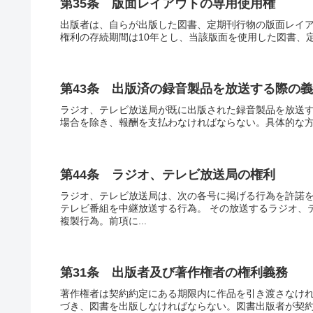
第35条 版面レイアウトの専用使用権
出版者は、自らが出版した図書、定期刊行物の版面レイ
権利の存続期間は10年とし、当該版面を使用した図書、定
第43条 出版済の録音製品を放送する際の
ラジオ、テレビ放送局が既に出版された録音製品を放送
場合を除き、報酬を支払わなければならない。具体的な
第44条 ラジオ、テレビ放送局の権利
ラジオ、テレビ放送局は、次の各号に掲げる行為を許諾を
テレビ番組を中継放送する行為。 その放送するラジオ、
複製行為。前項に...
第31条 出版者及び著作権者の権利義務
著作権者は契約約定にある期限内に作品を引き渡さなけ
づき、図書を出版しなければならない。図書出版者が契約