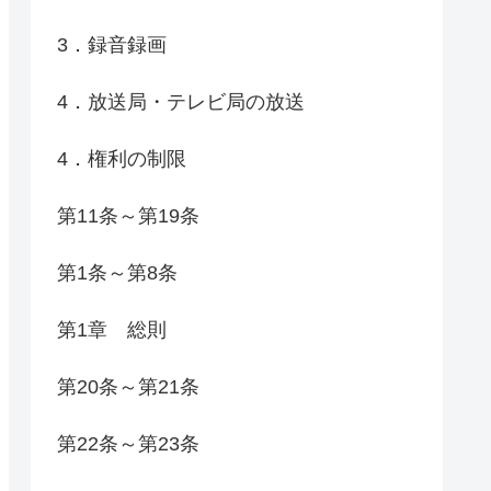
3．録音録画
4．放送局・テレビ局の放送
4．権利の制限
第11条～第19条
第1条～第8条
第1章 総則
第20条～第21条
第22条～第23条