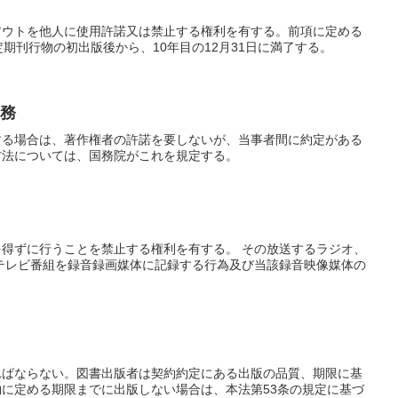
アウトを他人に使用許諾又は禁止する権利を有する。前項に定める
期刊行物の初出版後から、10年目の12月31日に満了する。
義務
する場合は、著作権者の許諾を要しないが、当事者間に約定がある
方法については、国務院がこれを規定する。
得ずに行うことを禁止する権利を有する。 その放送するラジオ、
テレビ番組を録音録画媒体に記録する行為及び当該録音映像媒体の
ればならない。図書出版者は契約約定にある出版の品質、期限に基
に定める期限までに出版しない場合は、本法第53条の規定に基づ