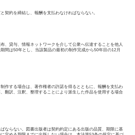
家と契約を締結し、報酬を支払わなければならない。
頒布、貸与、情報ネットワークを介して公衆へ伝達することを他人
間は50年とし、当該製品の最初の制作完成から50年目の12月
を制作する場合は、著作権者の許諾を得るとともに、報酬を支払わ
案、翻訳、注釈、整理することにより派生した作品を使用する場合
ればならない。図書出版者は契約約定にある出版の品質、期限に基
に定める期限までに出版しない場合は、本法第53条の規定に基づ