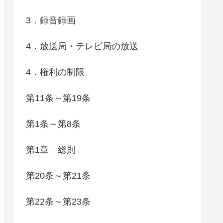
3．録音録画
4．放送局・テレビ局の放送
4．権利の制限
第11条～第19条
第1条～第8条
第1章 総則
第20条～第21条
第22条～第23条